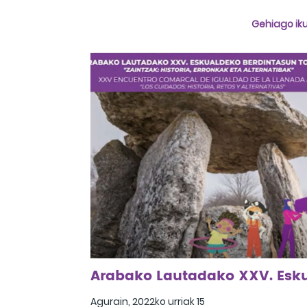
Kexaa, 2023ko ekainaren 15a
Gehiago iku
Agurain, 2022ko urriak 15