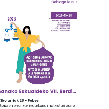
aiatzen dutenak.
Gehiago ikusi
2023-10-28
Añanako Eskualdeko VII. Berdintasun Topaketa
3ko urriak 28 - Pobes
tiziaren erronkak indarkeria matxistari aurre