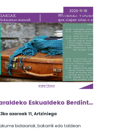
2023-11-16
Aiaraldeko Eskualdeko Berdintasun Topaketa
3ko azaroak 11, Artziniega
kume bidaiariak, bakarrik edo taldean