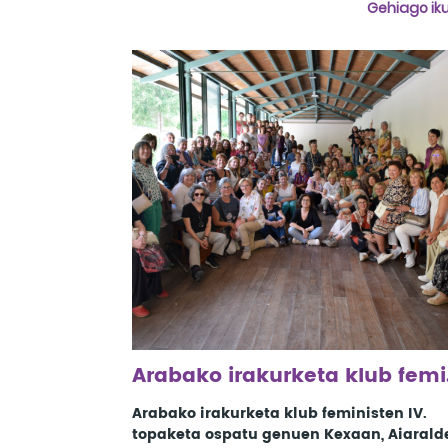
Gehiago iku
Arabako ir
Arabako irakurketa klub feministen IV.
topaketa ospatu genuen Kexaan, Aiarald