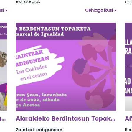
estrategiak
egi
2023ko urriak 21, Alegria-Dulantzi
err
si
Gehiago ikusi
gur
die
ere
dug
iku
Arabako Lautadako XXV. Eskualdeko Berdintasun Topaketa
Aiaraldeko Berdintasun Topaketa 2022
Zaintzak erdigunean
Ber