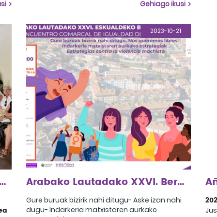
bid
si
Gehiago ikusi
"Orgullosas - Zuetaz harro" kanpainari aurpegia
emanez.
2023-10-21
akurketa klub feministen IV. topaketa ospatu genuen Kexaan, Aiaraldea
Arabako Lautadako XXVI. Berdintasun Topaketa
202
Gure buruak bizirik nahi ditugu- Aske izan nahi
ea
dugu- Indarkeria matxistaren aurkako
Jus