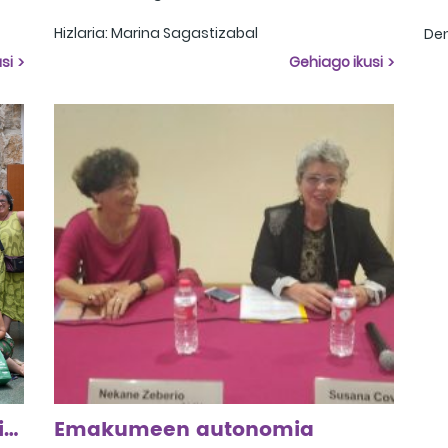
Hizlaria: Marina Sagastizabal
Den
Praktika onak: Amurrio Besain Elorrio
ard
si
Gehiago ikusi
arr
Mah
Arabako Irakurketa Klub Feministen III. Topaketa
Emakumeen autonomia