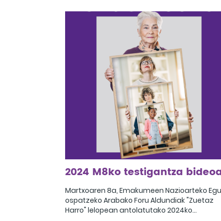
instituzionalarekin, eta, ondoren, Bea Egizaba
eta Intza Alkain emakume umorista eta
feministen arteko ponentzia-elkarrizketa iza
zen. Umoregileen hitzaldiaren ostean,
elkarrizketa eta hausnarketa trukea egin zut
Ondoren, eskualdeko elkarteetako hainbat
emakume ordezkarik parte hartu zuten, eta
beren ibilbideak kontatu eta egungo proiekt
azaldu zituzten. Topaketa Bea Egizabalen
“Magma Mía” bakarrizketarekin amaitu zen.
2024 M8ko testigantza bideo
Martxoaren 8a, Emakumeen Nazioarteko Egu
ospatzeko Arabako Foru Aldundiak "Zuetaz
Harro" lelopean antolatutako 2024ko
testigantza bideoa.