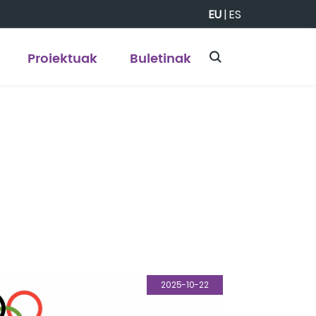
EU
|
ES
Proiektuak
Buletinak
2025-10-22