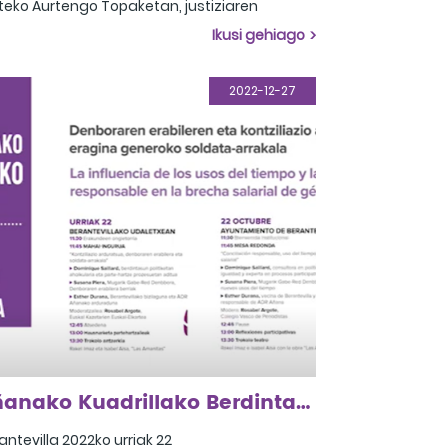
teko Aurtengo Topaketan, justiziaren
onkak hainbat ikuspegitatik aztertzea da
Ikusi gehiago
e helburua. Biktimen beharrei heldu nahi
gu, eta prozesu judizialean esku hartzeko
dua aztertu. Galdera hau proposatzen
2022-12-27
u: Zer aldaketa egin beharko lirateke
spegi feministatik arreta integrala lortzeko?
Añanako Kuadrillako Berdintasunerako VI. topaketa
antevilla 2022ko urriak 22