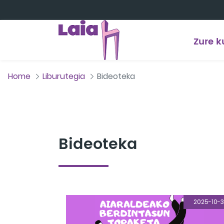
Eduki nagusira joan
Zure k
Home
Liburutegia
Bideoteka
Bideoteka
2025-10-3