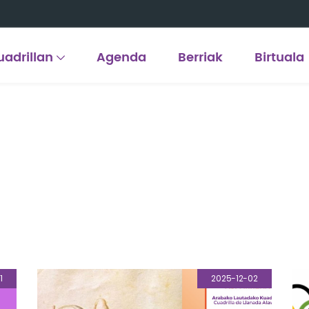
uadrillan
Agenda
Berriak
Birtuala
1
2025-12-02