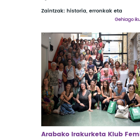
Zaintzak: historia, erronkak eta
alternatibak
Gehiago iku
Mahai ingurua:
Silvia Fedirici
Klownclusiones:
Viriginia Imaz