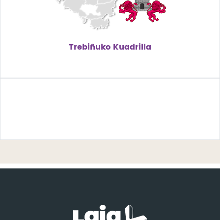
Trebiñuko Kuadrilla