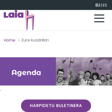
Eduki nagusira joan
EU
|
ES
Home
Zure kuadrillan
HARPIDETU BULETINERA