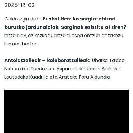
2025-12-02
Euskal Herriko sorgin-ehizari
Galdu egin duzu
buruzko jardunaldiak, Sorginak existitu al ziren?
hitzaldia?, ez kezkatu, hitzaldi osoa entzun dezakezu
hemen bertan
Antolatzaileak – kolaboratzaileak:
Uharka Taldea,
Nabarralde Fundazioa, Asparrenako Udala, Arabako
Lautadako Kuadrilla eta Arabako Foru Aldundia