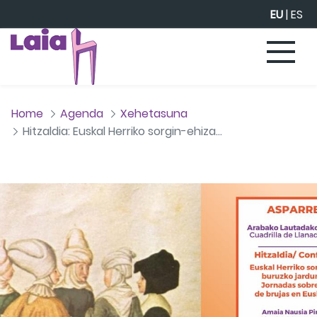
Eduki nagusira joan
EU
|
ES
Home
Agenda
Xehetasuna
Hitzaldia: Euskal Herriko sorgin-ehizari buruzko jardunaldiak, Sorginak existitu al ziren?