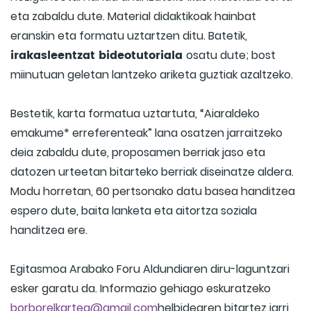
eta zabaldu dute. Material didaktikoak hainbat
eranskin eta formatu uztartzen ditu. Batetik,
irakasleentzat bideotutoriala
osatu dute; bost
miinutuan geletan lantzeko ariketa guztiak azaltzeko.
Bestetik, karta formatua uztartuta, “Aiaraldeko
emakume* erreferenteak” lana osatzen jarraitzeko
deia zabaldu dute, proposamen berriak jaso eta
datozen urteetan bitarteko berriak diseinatze aldera.
Modu horretan, 60 pertsonako datu basea handitzea
espero dute, baita lanketa eta aitortza soziala
handitzea ere.
Egitasmoa Arabako Foru Aldundiaren diru-laguntzari
esker garatu da. Informazio gehiago eskuratzeko
borborelkartea@gmail.com
helbidearen bitartez jarri