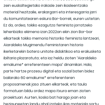
zein euskaltegietako irakasle zein ikasleentzako
material hezitzaile, erakargarri eta interesgarria jarri
du komunitatearen eskura Bor-borrek, euren ustetan.
Ez da, ordea, tokiko ezagutza feminista jorratzeko
lehenbiziko ekimena izan.2022an ekin zion Bor-bor
elkarteak tokiko memoria historiko feminista lantzeari,
Aiaraldeko Mugimendu Feministaren historia
ikerketarekin batera unitate didaktikoa eta erakusketa
ibiltaria plazaratuta; eta iaz heldu zioten ‘Aiaraldeko
emakume* erreferenteen mapa’ dinamikari. Hala,
parte hartze prozesu digital eta sozial baten bidez
bailarako 60 emakume* erreferenteren
proposamenak jaso zituen elkarteak, eta taula
formatuan bildu ordez mapa itxura eman zioten
proiektuari. Aurten, koska bat harago joan eta
heziguneetan landu ahal izateko ikas materiala sortu