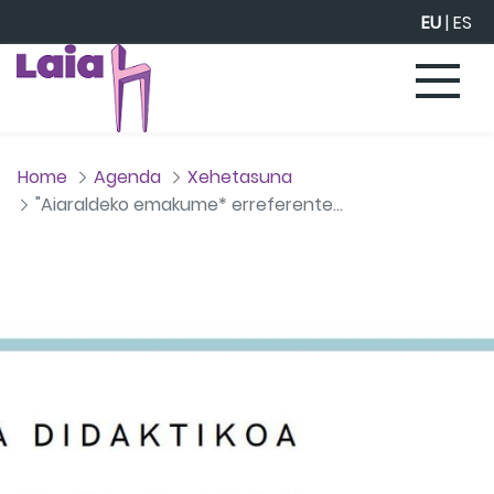
Eduki nagusira joan
EU
|
ES
Home
Agenda
Xehetasuna
"Aiaraldeko emakume* erreferenteak" lantzeko gida didaktikoa, sarean