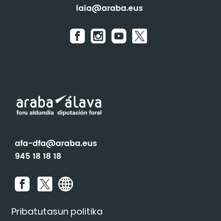
laia@araba.eus
afa-dfa@araba.eus
945 18 18 18
Pribatutasun politika