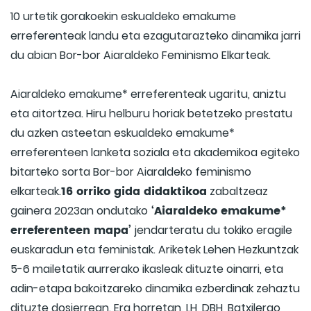
10 urtetik gorakoekin eskualdeko emakume
erreferenteak landu eta ezagutarazteko dinamika jarri
du abian Bor-bor Aiaraldeko Feminismo Elkarteak.
Aiaraldeko emakume* erreferenteak ugaritu, aniztu
eta aitortzea. Hiru helburu horiak betetzeko prestatu
du azken asteetan eskualdeko emakume*
erreferenteen lanketa soziala eta akademikoa egiteko
bitarteko sorta Bor-bor Aiaraldeko feminismo
16 orriko gida didaktikoa
elkarteak.
zabaltzeaz
‘Aiaraldeko emakume*
gainera 2023an ondutako
erreferenteen mapa’
jendarteratu du tokiko eragile
euskaradun eta feministak. Ariketek Lehen Hezkuntzak
5-6 mailetatik aurrerako ikasleak dituzte oinarri, eta
adin-etapa bakoitzareko dinamika ezberdinak zehaztu
dituzte dosierrean. Era horretan, LH, DBH, Batxilergo