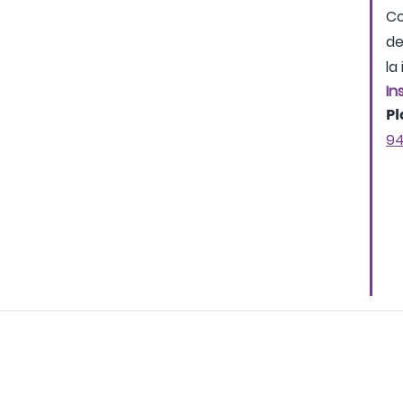
Co
de
la
In
Pl
94