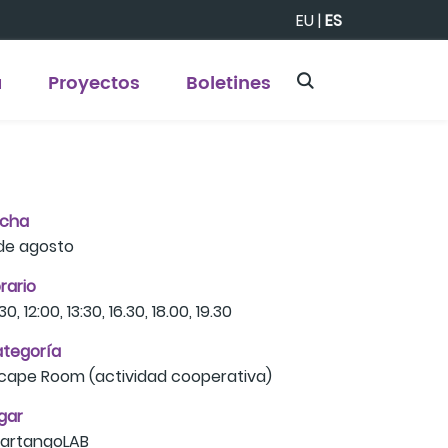
EU
|
ES
a
Proyectos
Boletines
echa
de agosto
rario
30, 12:00, 13:30, 16.30, 18.00, 19.30
tegoría
cape Room (actividad cooperativa)
gar
artangoLAB