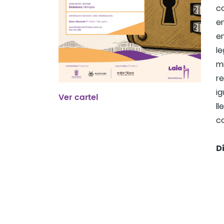
c
e
en
l
mi
r
ig
Ver cartel
ll
co
D