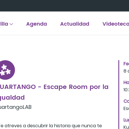
illa
Agenda
Actualidad
Videotec
F
8 
Ho
UARTANGO - Escape Room por la
10:
gualdad
Ca
uartangoLAB
Es
Lu
e atreves a descubrir la historia que nunca te
Ku