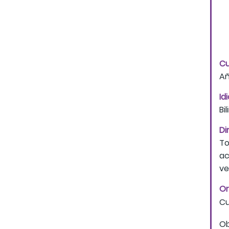
Cu
A
Id
Bi
Di
To
ac
ve
Or
Cu
Ob