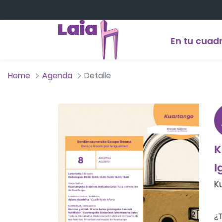
Saltar al contenido principal
En tu cuadr
Home
Agenda
Detalle
K
I
K
¿T