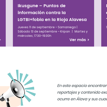
Ikusgune – Puntos de
información contra la
LGTBI+fobia en la Rioja Alavesa
Jueves 11 de septiembre – Samaniego |
Sábado 13 de septiembre – Kripan
|
Martes y
miércoles, 17:30–19:30h
>
Ver más
>
En este espacio encontrará
reportajes y contenido exc
ocurre en Álava y sus cuadr