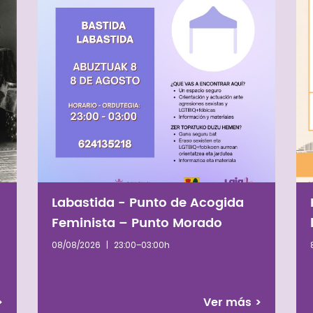
Labastida - Punto de Acogida
Feminista – Punto Morado
08/08/2026
|
23:00–03:00h
 Humanos
>
Ver más
>
me importancia estratégica, tanto geopolítica como económica,