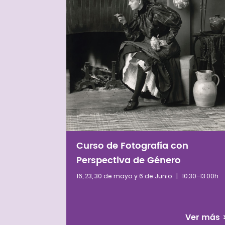
Curso de Fotografía con
Perspectiva de Género
16, 23, 30 de mayo y 6 de Junio
|
10:30–13:00h
Defensora de los Derechos
Ver más
El norte del Cauca es una región de enor