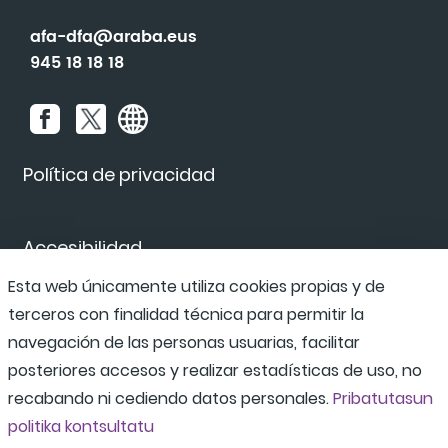
afa-dfa@araba.eus
945 18 18 18
Política de privacidad
Accesibilidad
Esta web únicamente utiliza cookies propias y de
terceros con finalidad técnica para permitir la
Canal de denuncias
navegación de las personas usuarias, facilitar
posteriores accesos y realizar estadísticas de uso, no
recabando ni cediendo datos personales.
Pribatutasun
politika kontsultatu