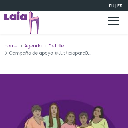
Saltar al contenido principal
EU
|
ES
Home
Agenda
Detalle
Campaña de apoyo #JusticiaparaBeatriz