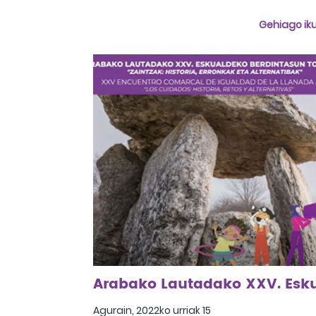
Kexaa, 2023ko ekainaren 15a
Gehiago iku
Agurain, 2022ko urriak 15