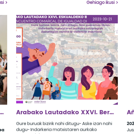
bid
si
Gehiago ikusi
"Orgullosas - Zuetaz harro" kanpainari aurpegia
emanez.
2023-10-21
akurketa klub feministen IV. topaketa ospatu genuen Kexaan, Aiaraldea
Arabako Lautadako XXVI. Berdintasun Topaketa
202
Gure buruak bizirik nahi ditugu- Aske izan nahi
ea
dugu- Indarkeria matxistaren aurkako
Jus