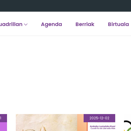
uadrillan
Agenda
Berriak
Birtuala
1
2025-12-02