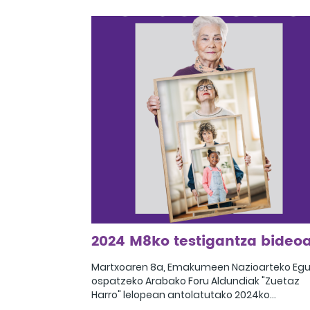
instituzionalarekin, eta, ondoren, Bea Egizaba
eta Intza Alkain emakume umorista eta
feministen arteko ponentzia-elkarrizketa iza
zen. Umoregileen hitzaldiaren ostean,
elkarrizketa eta hausnarketa trukea egin zut
Ondoren, eskualdeko elkarteetako hainbat
emakume ordezkarik parte hartu zuten, eta
beren ibilbideak kontatu eta egungo proiekt
azaldu zituzten. Topaketa Bea Egizabalen
“Magma Mía” bakarrizketarekin amaitu zen.
2024 M8ko testigantza bideo
Martxoaren 8a, Emakumeen Nazioarteko Egu
ospatzeko Arabako Foru Aldundiak "Zuetaz
Harro" lelopean antolatutako 2024ko
testigantza bideoa.