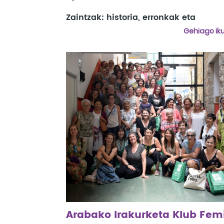
Zaintzak: historia, erronkak eta
alternatibak
Gehiago iku
Mahai ingurua:
Silvia Fedirici
Klownclusiones:
Viriginia Imaz