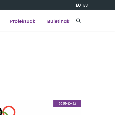
EU
|
ES
Proiektuak
Buletinak
2025-10-22