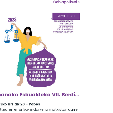
aiatzen dutenak.
Gehiago ikusi
2023-10-28
Añanako Eskualdeko VII. Berdintasun Topaketa
3ko urriak 28 - Pobes
tiziaren erronkak indarkeria matxistari aurre