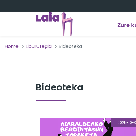
Eduki nagusira joan
Zure k
Home
Liburutegia
Bideoteka
Bideoteka
2025-10-3