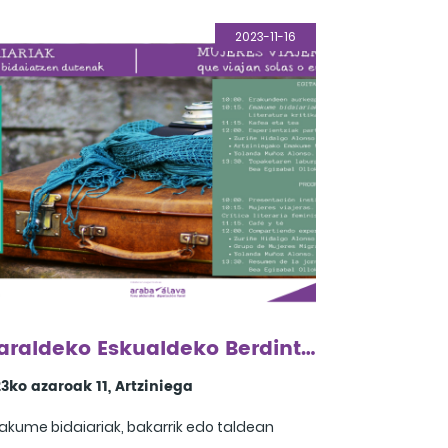
2023-11-16
Aiaraldeko Eskualdeko Berdintasun Topaketa
3ko azaroak 11, Artziniega
kume bidaiariak, bakarrik edo taldean