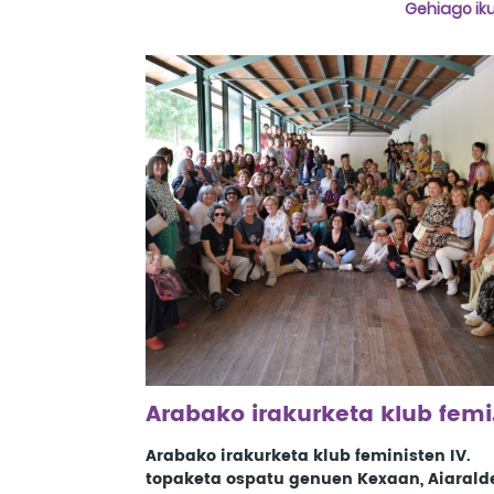
Gehiago iku
Arabako ir
Arabako irakurketa klub feministen IV.
topaketa ospatu genuen Kexaan, Aiarald