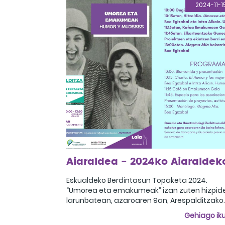
2024-11-1
Eskualdeko Berdintasun Topaketa 2024.
“Umorea eta emakumeak” izan zuten hizpid
larunbatean, azaroaren 9an, Arespalditzako
udaletxean egindako topaketan. Saioa
Gehiago iku
10:00etan hasi zen, aurkezpen