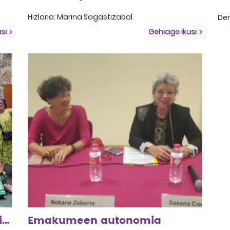
Hizlaria: Marina Sagastizabal
Den
Praktika onak: Amurrio Besain Elorrio
ard
si
Gehiago ikusi
arr
Mah
Arabako Irakurketa Klub Feministen III. Topaketa
Emakumeen autonomia