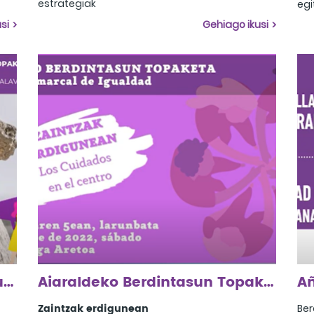
estrategiak
egi
2023ko urriak 21, Alegria-Dulantzi
err
si
Gehiago ikusi
gur
die
ere
dug
iku
Arabako Lautadako XXV. Eskualdeko Berdintasun Topaketa
Aiaraldeko Berdintasun Topaketa 2022
Zaintzak erdigunean
Ber