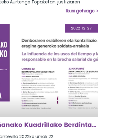
teko Aurtengo Topaketan, justiziaren
onkak hainbat ikuspegitatik aztertzea da
Ikusi gehiago
e helburua. Biktimen beharrei heldu nahi
gu, eta prozesu judizialean esku hartzeko
dua aztertu. Galdera hau proposatzen
2022-12-27
u: Zer aldaketa egin beharko lirateke
spegi feministatik arreta integrala lortzeko?
Añanako Kuadrillako Berdintasunerako VI. topaketa
antevilla 2022ko urriak 22