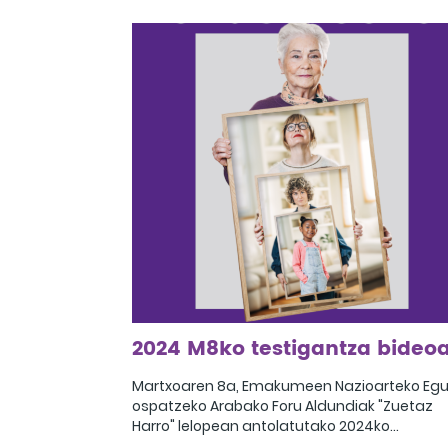
instituzionalarekin, eta, ondoren, Bea Egizaba
eta Intza Alkain emakume umorista eta
feministen arteko ponentzia-elkarrizketa iza
zen. Umoregileen hitzaldiaren ostean,
elkarrizketa eta hausnarketa trukea egin zut
Ondoren, eskualdeko elkarteetako hainbat
emakume ordezkarik parte hartu zuten, eta
beren ibilbideak kontatu eta egungo proiekt
azaldu zituzten. Topaketa Bea Egizabalen
“Magma Mía” bakarrizketarekin amaitu zen.
2024 M8ko testigantza bideo
Martxoaren 8a, Emakumeen Nazioarteko Egu
ospatzeko Arabako Foru Aldundiak "Zuetaz
Harro" lelopean antolatutako 2024ko
testigantza bideoa.