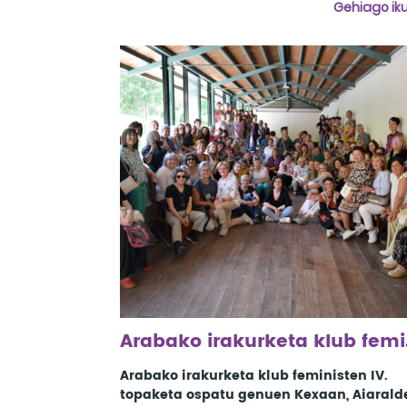
Gehiago iku
Arabako ir
Arabako irakurketa klub feministen IV.
topaketa ospatu genuen Kexaan, Aiarald