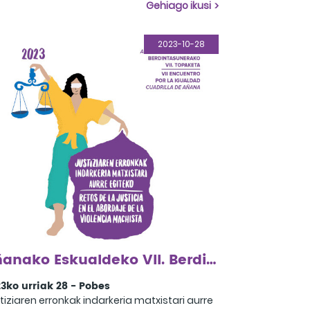
aiatzen dutenak.
Gehiago ikusi
2023-10-28
Añanako Eskualdeko VII. Berdintasun Topaketa
3ko urriak 28 - Pobes
tiziaren erronkak indarkeria matxistari aurre