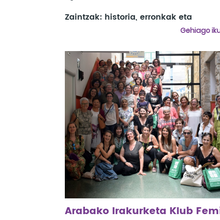
Zaintzak: historia, erronkak eta
alternatibak
Gehiago iku
Mahai ingurua:
Silvia Fedirici
Klownclusiones:
Viriginia Imaz