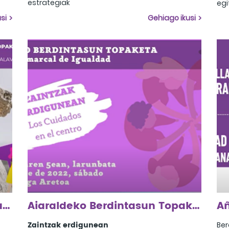
estrategiak
egi
2023ko urriak 21, Alegria-Dulantzi
err
si
Gehiago ikusi
gur
die
ere
dug
iku
Arabako Lautadako XXV. Eskualdeko Berdintasun Topaketa
Aiaraldeko Berdintasun Topaketa 2022
Zaintzak erdigunean
Ber