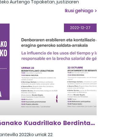
teko Aurtengo Topaketan, justiziaren
onkak hainbat ikuspegitatik aztertzea da
Ikusi gehiago
e helburua. Biktimen beharrei heldu nahi
gu, eta prozesu judizialean esku hartzeko
dua aztertu. Galdera hau proposatzen
2022-12-27
u: Zer aldaketa egin beharko lirateke
spegi feministatik arreta integrala lortzeko?
Añanako Kuadrillako Berdintasunerako VI. topaketa
antevilla 2022ko urriak 22