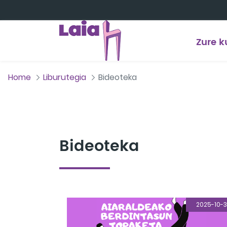
Eduki nagusira joan
Zure k
Home
Liburutegia
Bideoteka
Bideoteka
2025-10-3