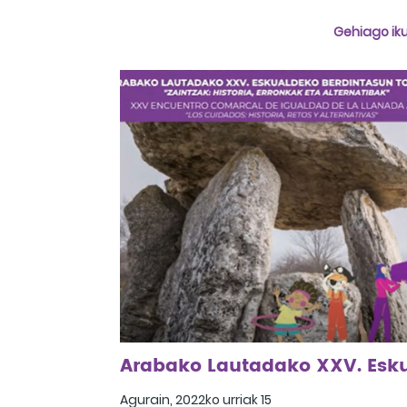
Kexaa, 2023ko ekainaren 15a
Gehiago iku
Agurain, 2022ko urriak 15