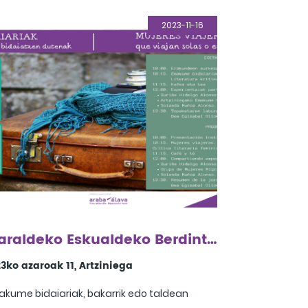
2023-11-16
Aiaraldeko Eskualdeko Berdintasun Topaketa
3ko azaroak 11, Artziniega
kume bidaiariak, bakarrik edo taldean