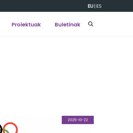
EU
|
ES
Proiektuak
Buletinak
2025-10-22