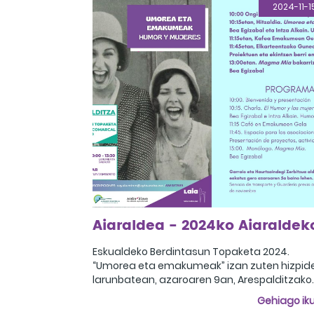
2024-11-1
Eskualdeko Berdintasun Topaketa 2024.
“Umorea eta emakumeak” izan zuten hizpid
larunbatean, azaroaren 9an, Arespalditzako
udaletxean egindako topaketan. Saioa
Gehiago iku
10:00etan hasi zen, aurkezpen