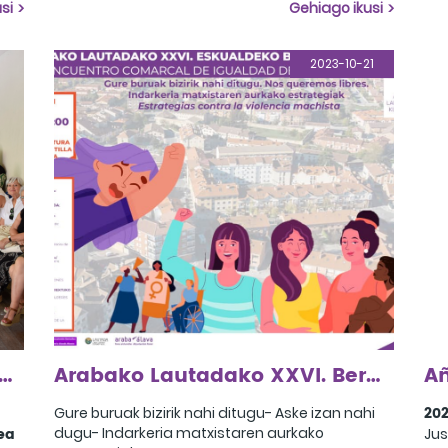
bid
si
Gehiago ikusi
"Orgullosas - Zuetaz harro" kanpainari aurpegia
emanez.
2023-10-21
akurketa klub feministen IV. topaketa ospatu genuen Kexaan, Aiaraldea
Arabako Lautadako XXVI. Berdintasun Topaketa
202
Gure buruak bizirik nahi ditugu- Aske izan nahi
ea
dugu- Indarkeria matxistaren aurkako
Jus