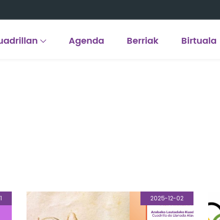
uadrillan
Agenda
Berriak
Birtuala
1
2025-12-02