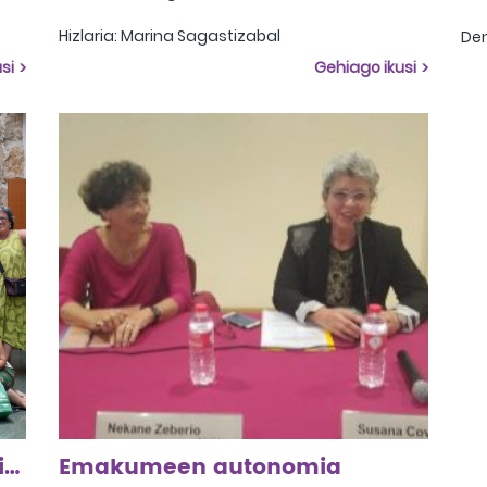
Hizlaria: Marina Sagastizabal
Den
Praktika onak: Amurrio Besain Elorrio
ard
si
Gehiago ikusi
arr
Mah
Arabako Irakurketa Klub Feministen III. Topaketa
Emakumeen autonomia