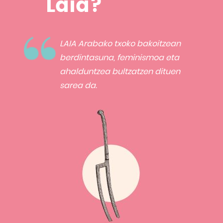
Laia?
LAIA Arabako txoko bakoitzean
berdintasuna, feminismoa eta
ahalduntzea bultzatzen dituen
sarea da.