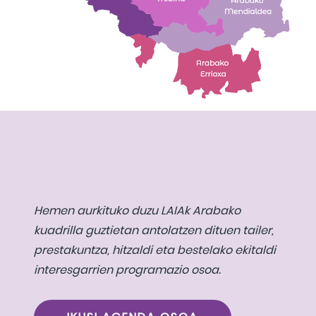
Hemen aurkituko duzu LAIAk Arabako
kuadrilla guztietan antolatzen dituen tailer,
prestakuntza, hitzaldi eta bestelako ekitaldi
interesgarrien programazio osoa.