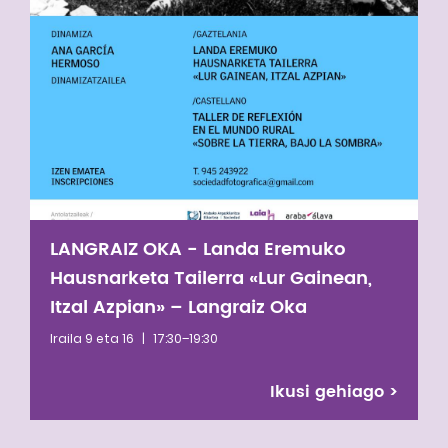
LANGRAIZ OKA - Landa Eremuko
Hausnarketa Tailerra «Lur Gainean,
Itzal Azpian» – Langraiz Oka
Iraila 9 eta 16
|
17:30–19:30
Ikusi gehiago
>