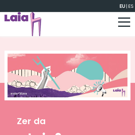
Eduki nagusira joan
EU
|
ES
Zer da