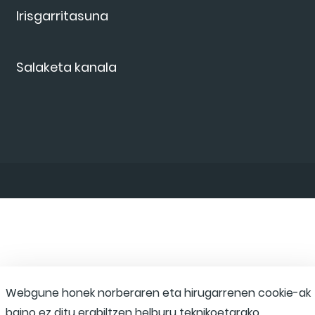
Irisgarritasuna
Salaketa kanala
Webgune honek norberaren eta hirugarrenen cookie-ak
baino ez ditu erabiltzen helburu teknikoetarako,