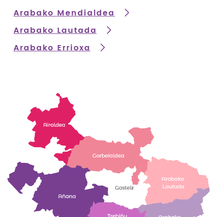
Arabako Mendialdea
Arabako Lautada
Arabako Errioxa