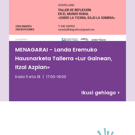
2021eko uztailera arte. ACINren legezko ordezkari
gisa, Cauca iparraldeko nasa herriaren antolaketa
indartzeko prozesu garrantzitsu bat bultzatu
zuen.
MENAGARAI - Landa Eremuko
Hausnarketa Tailerra «Lur Gainean,
Itzal Azpian»
Iraila 11 eta 18
|
17:00–19:00
Ikusi gehiago
>