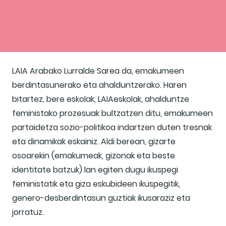
LAIA Arabako Lurralde Sarea da, emakumeen
berdintasunerako eta ahalduntzerako. Haren
bitartez, bere eskolak, LAIAeskolak, ahalduntze
feministako prozesuak bultzatzen ditu, emakumeen
partaidetza sozio-politikoa indartzen duten tresnak
eta dinamikak eskainiz. Aldi berean, gizarte
osoarekin (emakumeak, gizonak eta beste
identitate batzuk) lan egiten dugu ikuspegi
feministatik eta giza eskubideen ikuspegitik,
genero-desberdintasun guztiak ikusaraziz eta
jorratuz.