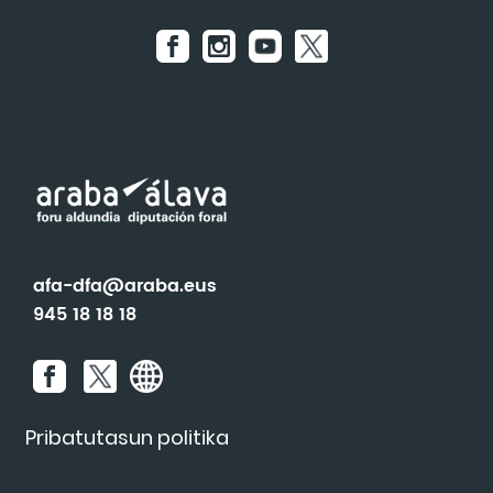
Gorbeialdea
Ekainak 26, Lukiano
Uztailak 5, Luko
Uztailak 18, Sarria
Abuztuak 16, Zaitegi
Abuztuak 24, Urrunaga-Nafarrate
Abuztuak 29, Abezia
afa-dfa@araba.eus
945 18 18 18
Pribatutasun politika