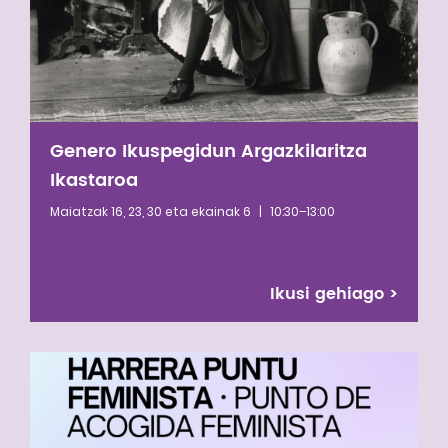
Genero Ikuspegidun Argazkilaritza
Ikastaroa
Maiatzak 16, 23, 30 eta ekainak 6
|
10:30–13:00
Ikusi gehiago
>