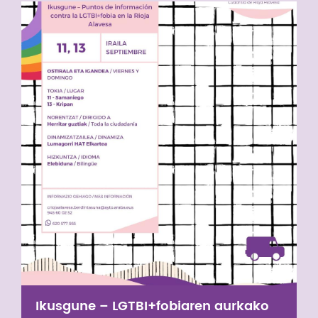
Ikusgune – LGTBI+fobiaren aurkako