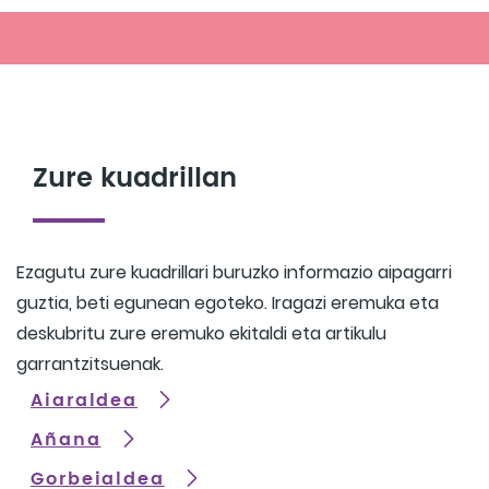
Zure kuadrillan
Ezagutu zure kuadrillari buruzko informazio aipagarri
guztia, beti egunean egoteko. Iragazi eremuka eta
deskubritu zure eremuko ekitaldi eta artikulu
garrantzitsuenak.
Aiaraldea
Añana
Gorbeialdea