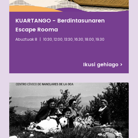
KUARTANGO - Berdintasunaren
Escape Rooma
Abuztuak 8
|
10:30, 12:00, 13:30, 16.30, 18.00, 19.30
Ikusi gehiago
>