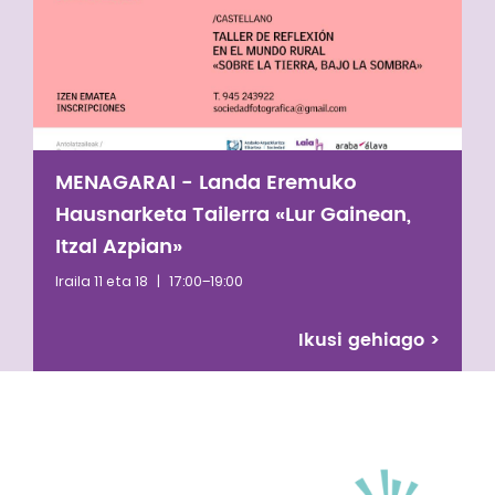
2021eko uztailera arte. ACINren legezko ordezkari
gisa, Cauca iparraldeko nasa herriaren antolaketa
indartzeko prozesu garrantzitsu bat bultzatu
zuen.
MENAGARAI - Landa Eremuko
Hausnarketa Tailerra «Lur Gainean,
Itzal Azpian»
Iraila 11 eta 18
|
17:00–19:00
Ikusi gehiago
>