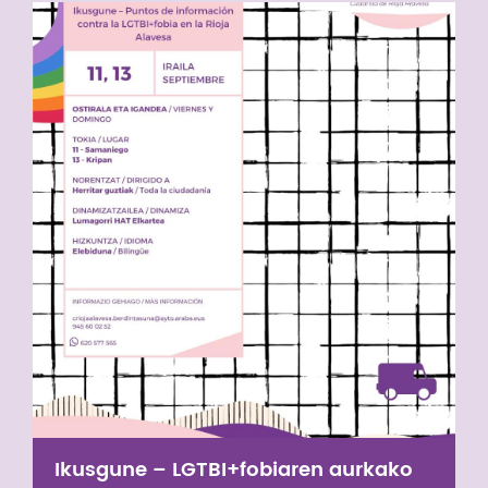
Ikusgune – LGTBI+fobiaren aurkako