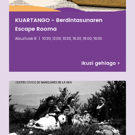
KUARTANGO - Berdintasunaren
Escape Rooma
Abuztuak 8
|
10:30, 12:00, 13:30, 16.30, 18.00, 19.30
Ikusi gehiago
>