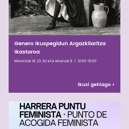
Genero Ikuspegidun Argazkilaritza
Ikastaroa
Maiatzak 16, 23, 30 eta ekainak 6
|
10:30–13:00
Ikusi gehiago
>