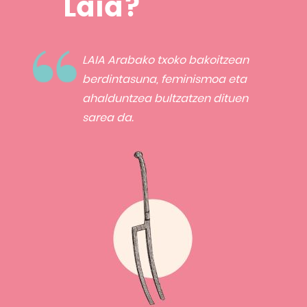
Laia?
LAIA Arabako txoko bakoitzean
berdintasuna, feminismoa eta
ahalduntzea bultzatzen dituen
sarea da.