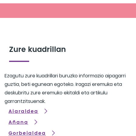
Zure kuadrillan
Ezagutu zure kuadrillari buruzko informazio aipagarri
guztia, beti egunean egoteko. Iragazi eremuka eta
deskubritu zure eremuko ekitaldi eta artikulu
garrantzitsuenak.
Aiaraldea
Añana
Gorbeialdea