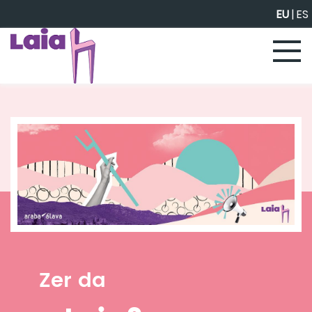
Eduki nagusira joan
EU
|
ES
Zer da