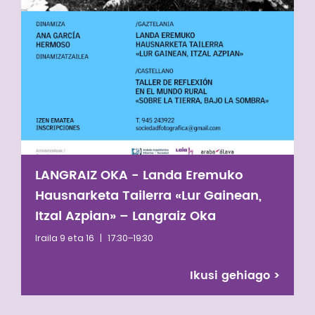
LANGRAIZ OKA - Landa Eremuko
Hausnarketa Tailerra «Lur Gainean,
Itzal Azpian» – Langraiz Oka
Iraila 9 eta 16
|
17:30–19:30
Ikusi gehiago
>