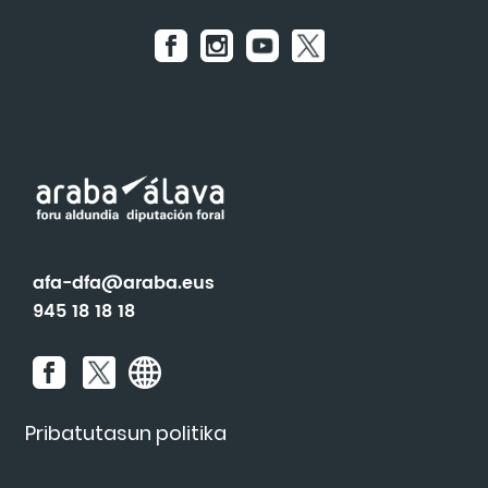
Gorbeialdea
Ekainak 26, Lukiano
Uztailak 5, Luko
Uztailak 18, Sarria
Abuztuak 16, Zaitegi
Abuztuak 24, Urrunaga-Nafarrate
Abuztuak 29, Abezia
afa-dfa@araba.eus
945 18 18 18
Pribatutasun politika