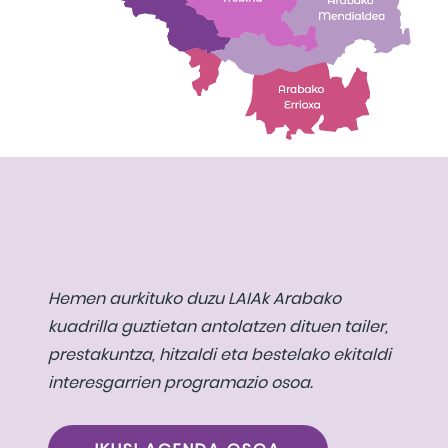
Hemen aurkituko duzu LAIAk Arabako
kuadrilla guztietan antolatzen dituen tailer,
prestakuntza, hitzaldi eta bestelako ekitaldi
interesgarrien programazio osoa.