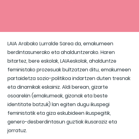
LAIA Arabako Lurralde Sarea da, emakumeen
berdintasunerako eta ahalduntzerako. Haren
bitartez, bere eskolak, LAIAeskolak, ahalduntze
feministako prozesuak bultzatzen ditu, emakumeen
partaidetza sozio-politikoa indartzen duten tresnak
eta dinamikak eskainiz. Aldi berean, gizarte
osoarekin (emakumeak, gizonak eta beste
identitate batzuk) lan egiten dugu ikuspegi
feministatik eta giza eskubideen ikuspegitik,
genero-desberdintasun guztiak ikusaraziz eta
jorratuz.