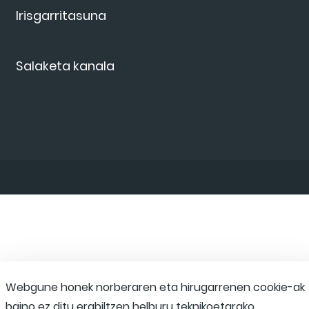
Irisgarritasuna
Salaketa kanala
Webgune honek norberaren eta hirugarrenen cookie-ak
baino ez ditu erabiltzen helburu teknikoetarako,