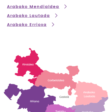
Arabako Mendialdea
Arabako Lautada
Arabako Errioxa