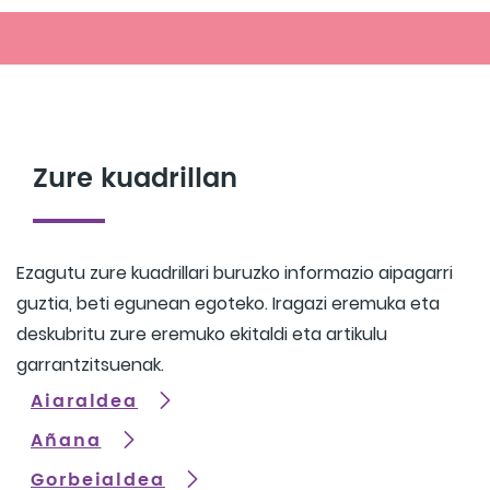
Zure kuadrillan
Ezagutu zure kuadrillari buruzko informazio aipagarri
guztia, beti egunean egoteko. Iragazi eremuka eta
deskubritu zure eremuko ekitaldi eta artikulu
garrantzitsuenak.
Aiaraldea
Añana
Gorbeialdea