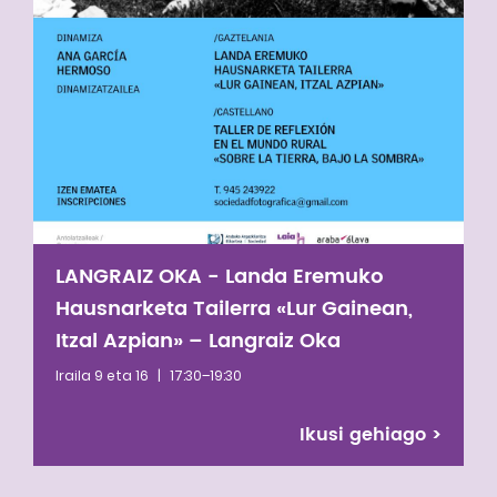
LANGRAIZ OKA - Landa Eremuko
Hausnarketa Tailerra «Lur Gainean,
Itzal Azpian» – Langraiz Oka
Iraila 9 eta 16
|
17:30–19:30
Ikusi gehiago
>