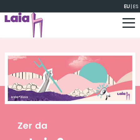
Eduki nagusira joan
EU
|
ES
Zer da