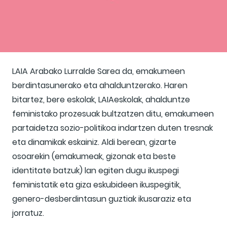
LAIA Arabako Lurralde Sarea da, emakumeen
berdintasunerako eta ahalduntzerako. Haren
bitartez, bere eskolak, LAIAeskolak, ahalduntze
feministako prozesuak bultzatzen ditu, emakumeen
partaidetza sozio-politikoa indartzen duten tresnak
eta dinamikak eskainiz. Aldi berean, gizarte
osoarekin (emakumeak, gizonak eta beste
identitate batzuk) lan egiten dugu ikuspegi
feministatik eta giza eskubideen ikuspegitik,
genero-desberdintasun guztiak ikusaraziz eta
jorratuz.