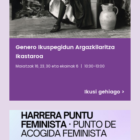
Genero Ikuspegidun Argazkilaritza
Ikastaroa
Maiatzak 16, 23, 30 eta ekainak 6
|
10:30–13:00
Ikusi gehiago
>