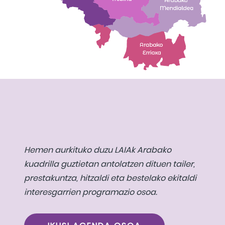
Hemen aurkituko duzu LAIAk Arabako
kuadrilla guztietan antolatzen dituen tailer,
prestakuntza, hitzaldi eta bestelako ekitaldi
interesgarrien programazio osoa.