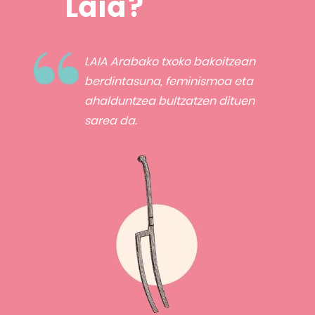
Laia?
LAIA Arabako txoko bakoitzean
berdintasuna, feminismoa eta
ahalduntzea bultzatzen dituen
sarea da.