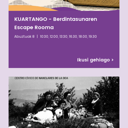
KUARTANGO - Berdintasunaren
Escape Rooma
Abuztuak 8
|
10:30, 12:00, 13:30, 16.30, 18.00, 19.30
Ikusi gehiago
>