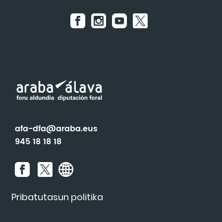
Gorbeialdea
Ekainak 26, Lukiano
Uztailak 5, Luko
Uztailak 18, Sarria
Abuztuak 16, Zaitegi
Abuztuak 24, Urrunaga-Nafarrate
Abuztuak 29, Abezia
afa-dfa@araba.eus
945 18 18 18
Pribatutasun politika