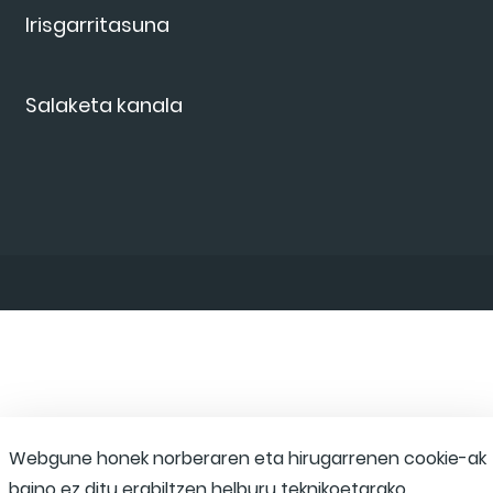
Irisgarritasuna
Salaketa kanala
Webgune honek norberaren eta hirugarrenen cookie-ak
baino ez ditu erabiltzen helburu teknikoetarako,