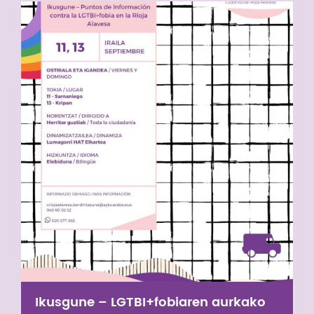
Ikusgune – LGTBI+fobiaren aurkako