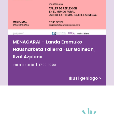
2021eko uztailera arte. ACINren legezko ordezkari
gisa, Cauca iparraldeko nasa herriaren antolaketa
indartzeko prozesu garrantzitsu bat bultzatu
zuen.
MENAGARAI - Landa Eremuko
Hausnarketa Tailerra «Lur Gainean,
Itzal Azpian»
Iraila 11 eta 18
|
17:00–19:00
Ikusi gehiago
>