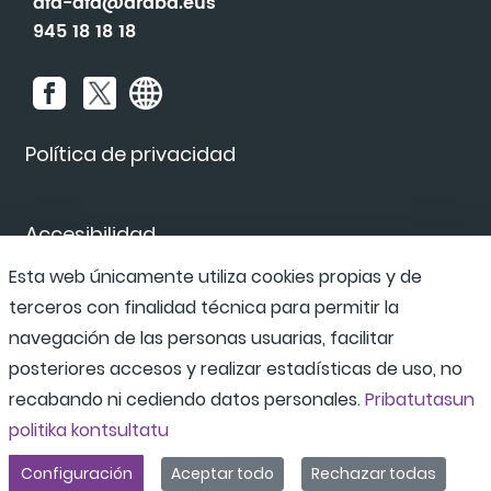
afa-dfa@araba.eus
945 18 18 18
Política de privacidad
Accesibilidad
Esta web únicamente utiliza cookies propias y de
terceros con finalidad técnica para permitir la
Canal de denuncias
navegación de las personas usuarias, facilitar
posteriores accesos y realizar estadísticas de uso, no
recabando ni cediendo datos personales.
Pribatutasun
politika kontsultatu
Configuración
Aceptar todo
Rechazar todas