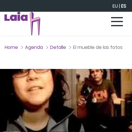
Saltar al contenido principal
EU
|
ES
Home
Agenda
Detalle
El mueble de las fotos